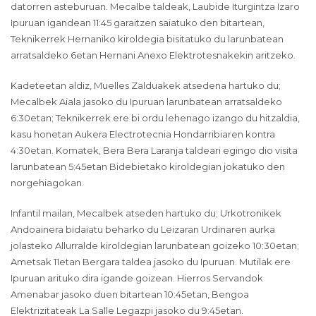
datorren asteburuan. Mecalbe taldeak, Laubide Iturgintza Izaro
Ipuruan igandean 11:45 garaitzen saiatuko den bitartean,
Teknikerrek Hernaniko kiroldegia bisitatuko du larunbatean
arratsaldeko 6etan Hernani Anexo Elektrotesnakekin aritzeko.
Kadeteetan aldiz, Muelles Zalduakek atsedena hartuko du;
Mecalbek Aiala jasoko du Ipuruan larunbatean arratsaldeko
6:30etan; Teknikerrek ere bi ordu lehenago izango du hitzaldia,
kasu honetan Aukera Electrotecnia Hondarribiaren kontra
4:30etan. Komatek, Bera Bera Laranja taldeari egingo dio visita
larunbatean 5:45etan Bidebietako kiroldegian jokatuko den
norgehiagokan.
Infantil mailan, Mecalbek atseden hartuko du; Urkotronikek
Andoainera bidaiatu beharko du Leizaran Urdinaren aurka
jolasteko Allurralde kiroldegian larunbatean goizeko 10:30etan;
Ametsak 11etan Bergara taldea jasoko du Ipuruan. Mutilak ere
Ipuruan arituko dira igande goizean. Hierros Servandok
Amenabar jasoko duen bitartean 10:45etan, Bengoa
Elektrizitateak La Salle Legazpi jasoko du 9:45etan.