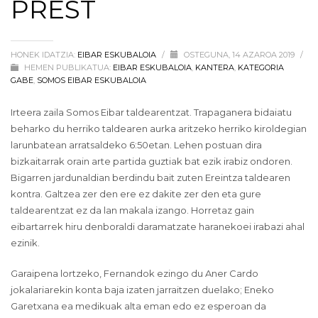
PREST
HONEK IDATZIA:
EIBAR ESKUBALOIA
/
OSTEGUNA, 14 AZAROA 2019
/
HEMEN PUBLIKATUA:
EIBAR ESKUBALOIA
,
KANTERA
,
KATEGORIA
GABE
,
SOMOS EIBAR ESKUBALOIA
Irteera zaila Somos Eibar taldearentzat. Trapaganera bidaiatu
beharko du herriko taldearen aurka aritzeko herriko kiroldegian
larunbatean arratsaldeko 6:50etan. Lehen postuan dira
bizkaitarrak orain arte partida guztiak bat ezik irabiz ondoren.
Bigarren jardunaldian berdindu bait zuten Ereintza taldearen
kontra. Galtzea zer den ere ez dakite zer den eta gure
taldearentzat ez da lan makala izango. Horretaz gain
eibartarrek hiru denboraldi daramatzate haranekoei irabazi ahal
ezinik.
Garaipena lortzeko, Fernandok ezingo du Aner Cardo
jokalariarekin konta baja izaten jarraitzen duelako; Eneko
Garetxana ea medikuak alta eman edo ez esperoan da