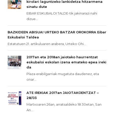
kirolari laguntzeko lankidetza hitzarmena
sinatu dute
EIBAR ESKUBALOI TALDE-tik jakinarazi nahi
dizue...
BAZKIDEEN ABISUA! URTEKO BATZAR OROKORRA Eibar
Eskubaloi Taldea
Estatutuen 21. artikuluaren arabera, Urteko Ohi...
2017an eta 2018an jaiotako haurrentzat
eskubaloi eskolan izena emateko epea ireki
da
Plaza erabilgarriak mugatuta daudenez, eta
onar...
ATE IREKIAK 2017an JAIOTAKOENTZAT –
28/03
Martxoaren 26an, arratsaldeko 18:30etan, San
An...