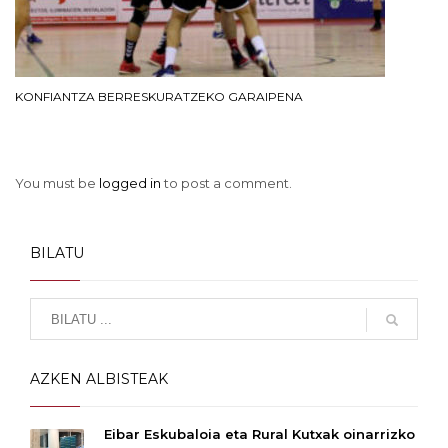
KONFIANTZA BERRESKURATZEKO GARAIPENA
You must be
logged in
to post a comment.
BILATU
AZKEN ALBISTEAK
Eibar Eskubaloia eta Rural Kutxak oinarrizko