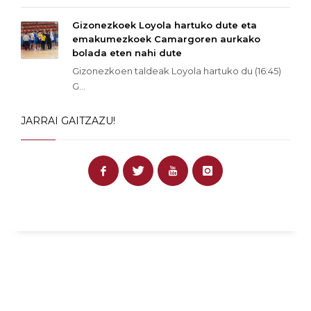
Gizonezkoek Loyola hartuko dute eta
emakumezkoek Camargoren aurkako
bolada eten nahi dute
Gizonezkoen taldeak Loyola hartuko du (16:45)
G...
JARRAI GAITZAZU!