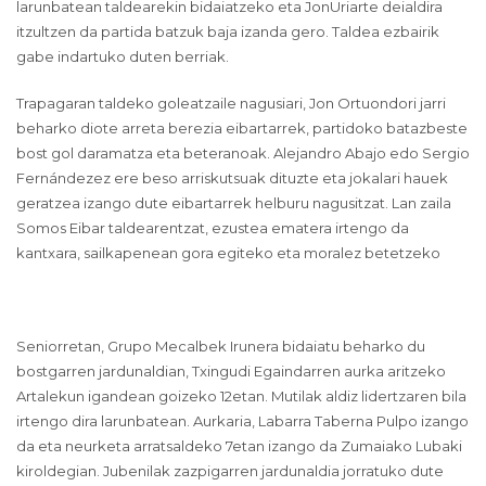
larunbatean taldearekin bidaiatzeko eta JonUriarte deialdira
itzultzen da partida batzuk baja izanda gero. Taldea ezbairik
gabe indartuko duten berriak.
Trapagaran taldeko goleatzaile nagusiari, Jon Ortuondori jarri
beharko diote arreta berezia eibartarrek, partidoko batazbeste
bost gol daramatza eta beteranoak. Alejandro Abajo edo Sergio
Fernándezez ere beso arriskutsuak dituzte eta jokalari hauek
geratzea izango dute eibartarrek helburu nagusitzat. Lan zaila
Somos Eibar taldearentzat, ezustea ematera irtengo da
kantxara, sailkapenean gora egiteko eta moralez betetzeko
Seniorretan, Grupo Mecalbek Irunera bidaiatu beharko du
bostgarren jardunaldian, Txingudi Egaindarren aurka aritzeko
Artalekun igandean goizeko 12etan. Mutilak aldiz lidertzaren bila
irtengo dira larunbatean. Aurkaria, Labarra Taberna Pulpo izango
da eta neurketa arratsaldeko 7etan izango da Zumaiako Lubaki
kiroldegian. Jubenilak zazpigarren jardunaldia jorratuko dute