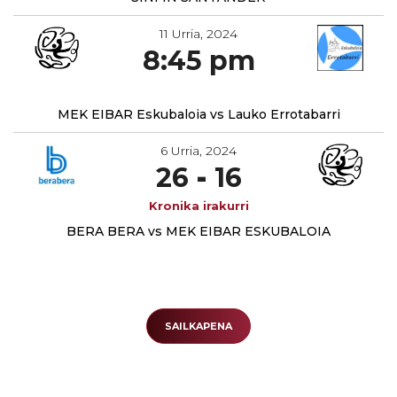
11 Urria, 2024
8:45 pm
MEK EIBAR Eskubaloia vs Lauko Errotabarri
6 Urria, 2024
26
-
16
BERA BERA vs MEK EIBAR ESKUBALOIA
SAILKAPENA