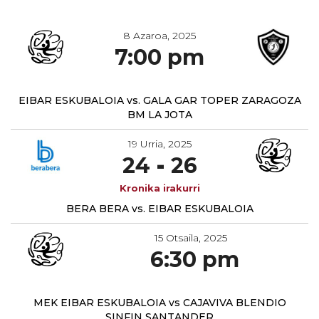
8 Azaroa, 2025
7:00 pm
EIBAR ESKUBALOIA vs. GALA GAR TOPER ZARAGOZA
BM LA JOTA
19 Urria, 2025
24
-
26
BERA BERA vs. EIBAR ESKUBALOIA
15 Otsaila, 2025
6:30 pm
MEK EIBAR ESKUBALOIA vs CAJAVIVA BLENDIO
SINFIN SANTANDER