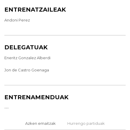
ENTRENATZAILEAK
Andoni Perez
DELEGATUAK
Eneritz Gonzalez Alberdi
Jon de Castro Goenaga
ENTRENAMENDUAK
---
Azken emaitzak
Hurrengo partiduak