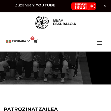
Zuzenean:
YOUTUBE
+
HOME
TALDEAK
MEK EIBAR ESKUBALOIA NESKAK
EUSKARA
MEK EIBAR ESKUBALOIA NESKAK
PATROZINATZAILEA