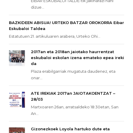
EIBAR ESKUBALOI TALDE-tik jakinarazi nahi
dizue...
BAZKIDEEN ABISUA! URTEKO BATZAR OROKORRA Eibar
Eskubaloi Taldea
Estatutuen 21. artikuluaren arabera, Urteko Ohi...
2017an eta 2018an jaiotako haurrentzat
eskubaloi eskolan izena emateko epea ireki
da
Plaza erabilgarriak mugatuta daudenez, eta
onar...
ATE IREKIAK 2017an JAIOTAKOENTZAT –
28/03
Martxoaren 26an, arratsaldeko 18:30etan, San
An...
Gizonezkoek Loyola hartuko dute eta