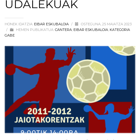
UDALEKUAK
HONEK IDATZIA:
EIBAR ESKUBALOIA
/
OSTEGUNA, 25 MAIATZA 2023
/
HEMEN PUBLIKATUA:
CANTERA
,
EIBAR ESKUBALOIA
,
KATEGORIA
GABE