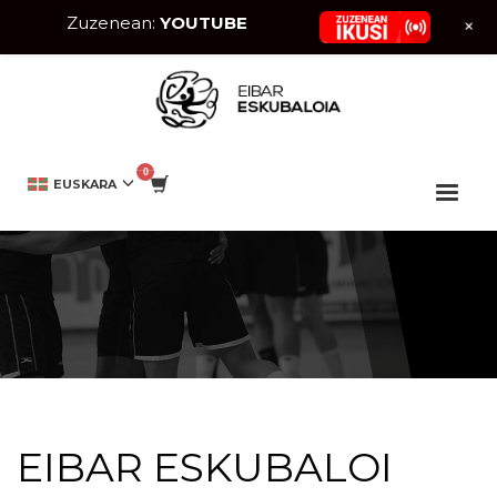
Zuzenean:
YOUTUBE
+
HOME
CANTERA
EIBAR ESKUBALOI UDALEKUAK
EUSKARA
EIBAR ESKUBALOI UDALEKUAK
EIBAR ESKUBALOI