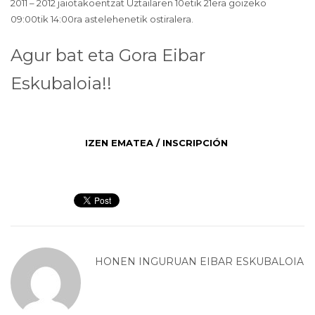
2011 – 2012 jaiotakoentzat Uztailaren 10etik 21era goizeko
09:00tik 14:00ra astelehenetik ostiralera.
Agur bat eta Gora Eibar
Eskubaloia!!
IZEN EMATEA / INSCRIPCIÓN
HONEN INGURUAN
EIBAR ESKUBALOIA