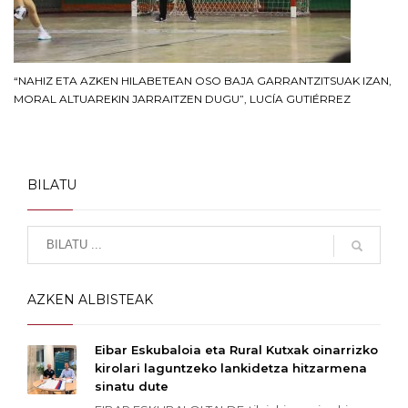
“NAHIZ ETA AZKEN HILABETEAN OSO BAJA GARRANTZITSUAK IZAN,
MORAL ALTUAREKIN JARRAITZEN DUGU”, LUCÍA GUTIÉRREZ
BILATU
AZKEN ALBISTEAK
Eibar Eskubaloia eta Rural Kutxak oinarrizko
kirolari laguntzeko lankidetza hitzarmena
sinatu dute