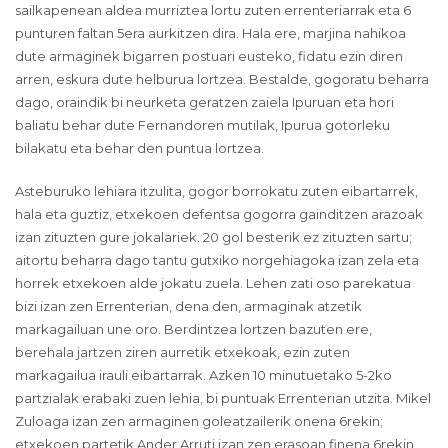
sailkapenean aldea murriztea lortu zuten errenteriarrak eta 6
punturen faltan 5era aurkitzen dira. Hala ere, marjina nahikoa
dute armaginek bigarren postuari eusteko, fidatu ezin diren
arren, eskura dute helburua lortzea. Bestalde, gogoratu beharra
dago, oraindik bi neurketa geratzen zaiela Ipuruan eta hori
baliatu behar dute Fernandoren mutilak, Ipurua gotorleku
bilakatu eta behar den puntua lortzea.
Asteburuko lehiara itzulita, gogor borrokatu zuten eibartarrek,
hala eta guztiz, etxekoen defentsa gogorra gainditzen arazoak
izan zituzten gure jokalariek. 20 gol besterik ez zituzten sartu;
aitortu beharra dago tantu gutxiko norgehiagoka izan zela eta
horrek etxekoen alde jokatu zuela. Lehen zati oso parekatua
bizi izan zen Errenterian, dena den, armaginak atzetik
markagailuan une oro. Berdintzea lortzen bazuten ere,
berehala jartzen ziren aurretik etxekoak, ezin zuten
markagailua irauli eibartarrak. Azken 10 minutuetako 5-2ko
partzialak erabaki zuen lehia, bi puntuak Errenterian utzita. Mikel
Zuloaga izan zen armaginen goleatzailerik onena 6rekin;
etxekoen partetik Ander Arruti izan zen erasoan finena 6rekin