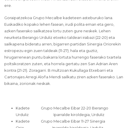
ere.
Goraipatzekoa Grupo Mecalbe kadeteen asteburuko lana.
Euskadiko kopako lehen fasean, irudi polita eman eta gero,
azken faserako sailkatzea lortu zuten gure neskek. Lehen
neurketa Berango Urduliz etxeko taldeari irabazi (22-20) eta
sailkapena bideratu arren, bigarren partidan Sinergia Oriorekin
estropezu egin zuen taldeak (11-27); hala eta guztiz,
hirugarrenean puntu bakarra lortuta hurrengo faserako txartela
poltsikoratzen zuten, eta horrela gertatu zen San Adrian Aren
kontra (21-21). Zoragarri. B multzoan Kukullaga Etxebarri eta
Cartonajes Arregi Aloña Mendi sailkatu ziren azken faserako. Lan
bikaina, zorionak neskak.
Kadete Grupo Mecalbe Eibar 22-20 Berango
Urduliz Iparralde kiroldegia, Urduliz
Kadete Grupo Mecalbe Eibar 11-27 Sinergia
Orio Iparralde kiroldegia, Urduliz