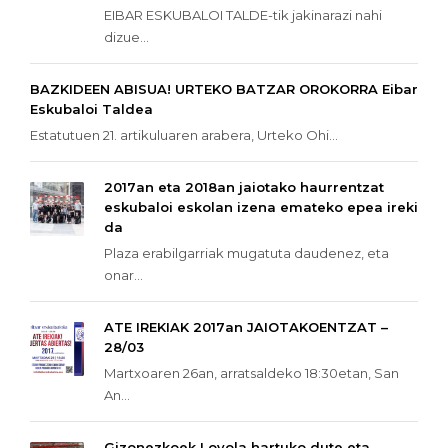
EIBAR ESKUBALOI TALDE-tik jakinarazi nahi
dizue...
BAZKIDEEN ABISUA! URTEKO BATZAR OROKORRA Eibar
Eskubaloi Taldea
Estatutuen 21. artikuluaren arabera, Urteko Ohi...
2017an eta 2018an jaiotako haurrentzat
eskubaloi eskolan izena emateko epea ireki
da
Plaza erabilgarriak mugatuta daudenez, eta
onar...
ATE IREKIAK 2017an JAIOTAKOENTZAT –
28/03
Martxoaren 26an, arratsaldeko 18:30etan, San
An...
Gizonezkoek Loyola hartuko dute eta