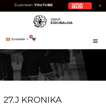
Zuzenean:
YOUTUBE
+
HOME
EIBAR ESKUBALOIA
27.J KRONIKA
EUSKARA
27.J KRONIKA
27.J KRONIKA