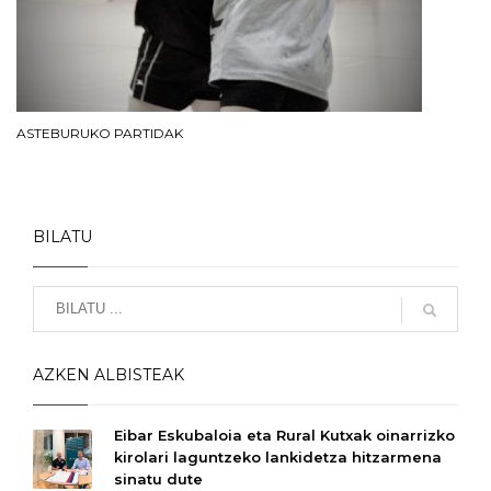
ASTEBURUKO PARTIDAK
BILATU
AZKEN ALBISTEAK
Eibar Eskubaloia eta Rural Kutxak oinarrizko
kirolari laguntzeko lankidetza hitzarmena
sinatu dute