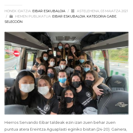
HONEK IDATZIA:
EIBAR ESKUBALOIA
/
ASTELEHENA, 03 MAIATZA 2021
/
HEMEN PUBLIKATUA:
EIBAR ESKUBALOIA
,
KATEGORIA GABE
,
SELECCIÓN
Hierros Servando Eibar taldeak ezin izan zuen behar zuen
puntua atera Ereintza Aguaplasti eginiko bisitan (24-20). Gainera,