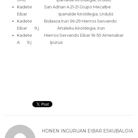
Kadete San Adrian A 21-21 Grupo Mecalbe
Eibar Iparralde kiroldegia, Urduliz
Kadete Bidasoa Irun 36-29 Hierros Servando
Eibar 9.j Artaleku kiroldegia, Irun
Kadete Hierros Servando Eibar 16-50 Amenabar
A 9.j Ipurua
HONEN INGURUAN
EIBAR ESKUBALOIA