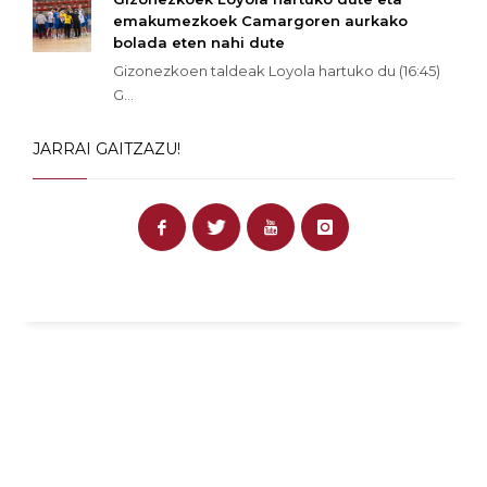
emakumezkoek Camargoren aurkako
bolada eten nahi dute
Gizonezkoen taldeak Loyola hartuko du (16:45)
G...
JARRAI GAITZAZU!