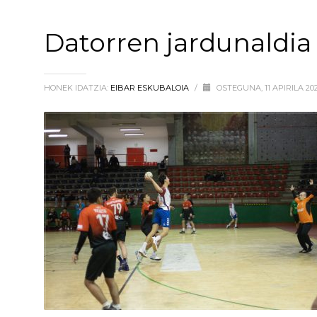
Datorren jardunaldia
HONEK IDATZIA:
EIBAR ESKUBALOIA
/
OSTEGUNA, 11 APIRILA 2