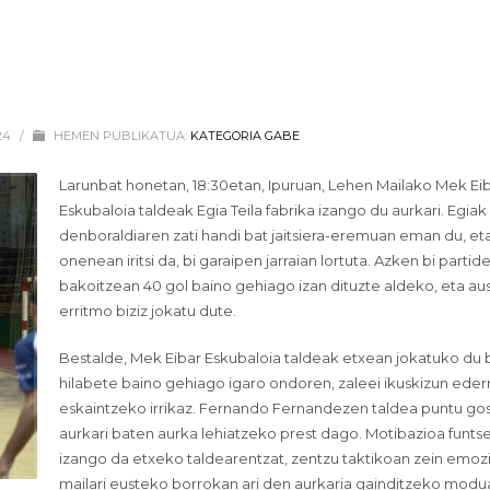
024
/
HEMEN PUBLIKATUA:
KATEGORIA GABE
Larunbat honetan, 18:30etan, Ipuruan, Lehen Mailako Mek Ei
Eskubaloia taldeak Egia Teila fabrika izango du aurkari. Egiak
denboraldiaren zati handi bat jaitsiera-eremuan eman du, et
onenean iritsi da, bi garaipen jarraian lortuta. Azken bi parti
bakoitzean 40 gol baino gehiago izan dituzte aldeko, eta au
erritmo biziz jokatu dute.
Bestalde, Mek Eibar Eskubaloia taldeak etxean jokatuko du b
hilabete baino gehiago igaro ondoren, zaleei ikuskizun eder
eskaintzeko irrikaz. Fernando Fernandezen taldea puntu g
aurkari baten aurka lehiatzeko prest dago. Motibazioa funt
izango da etxeko taldearentzat, zentzu taktikoan zein emoz
mailari eusteko borrokan ari den aurkaria gainditzeko modu