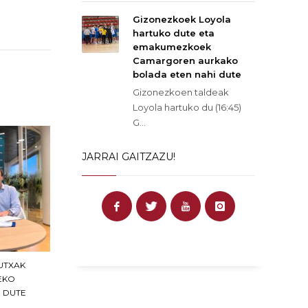
Gizonezkoek Loyola
hartuko dute eta
emakumezkoek
Camargoren aurkako
bolada eten nahi dute
Gizonezkoen taldeak
Loyola hartuko du (16:45)
G...
JARRAI GAITZAZU!
UTXAK
EKO
U DUTE