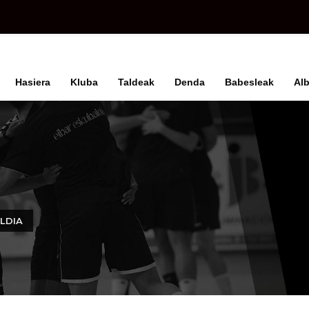
Hasiera
Kluba
Taldeak
Denda
Babesleak
Alb
LDIA