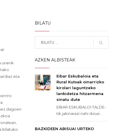
BILATU
bar
AZKEN ALBISTEAK
a unerik
detako
Eibar Eskubaloia eta
sardiaz eta
Rural Kutxak oinarrizko
kirolari laguntzeko
lankidetza hitzarmena
erriro
sinatu dute
ra
EIBAR ESKUBALOI TALDE-
osez dagoen
tik jakinarazi nahi dizue...
sezkoa
ionalean,
BAZKIDEEN ABISUA! URTEKO
a bilatuko