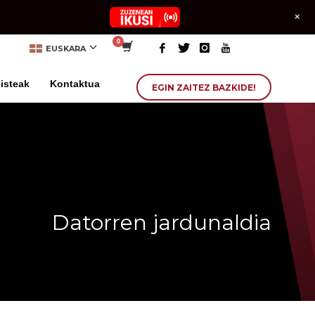
+
EUSKARA
isteak
Kontaktua
EGIN ZAITEZ BAZKIDE!
Datorren jardunaldia