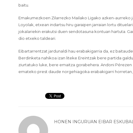
baitu.
Emakumezkoen Zilarrezko Mailako Ligako azken-aurreko jard
Loyolak, etxean indartsu hiru garaipen jarraian lortu dituel
jokalariekin erakutsi duen sendotasuna kontuan hartuta. Ga
dio etxeko taldeari.
Eibartarrentzat jardunaldi hau erabakigarria da, ez baita
Berdinketa nahikoa izan liteke Ereintzak bere partida gal
ziurtatuko luke, bere emaitza gorabehera. Andoni Pérezen n
emateko prest daude norgehiagoka erabakigarri horretan, 
HONEN INGURUAN
EIBAR ESKUBA