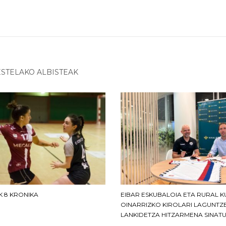
STELAKO ALBISTEAK
K 8 KRONIKA
EIBAR ESKUBALOIA ETA RURAL K
OINARRIZKO KIROLARI LAGUNTZ
LANKIDETZA HITZARMENA SINAT