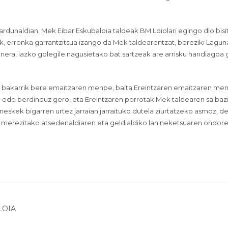
unaldian, Mek Eibar Eskubaloia taldeak BM Loiolari egingo dio bisit
arik, erronka garrantzitsua izango da Mek taldearentzat, bereziki Lagu
inera, iazko golegile nagusietako bat sartzeak are arrisku handiagoa
ude bakarrik bere emaitzaren menpe, baita Ereintzaren emaitzaren me
du edo berdinduz gero, eta Ereintzaren porrotak Mek taldearen salbaz
eskek bigarren urtez jarraian jarraituko dutela ziurtatzeko asmoz, d
merezitako atsedenaldiaren eta geldialdiko lan neketsuaren ondore
LOIA