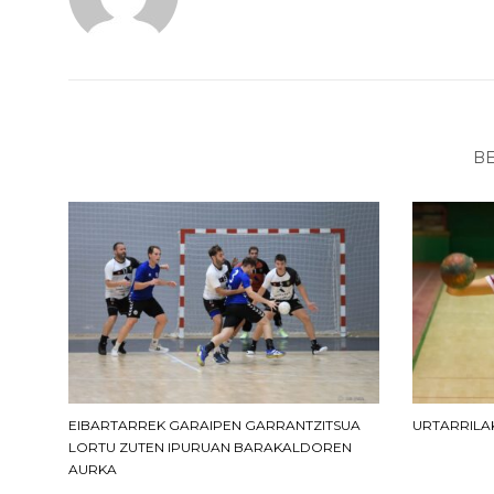
BE
EIBARTARREK GARAIPEN GARRANTZITSUA
URTARRILA
LORTU ZUTEN IPURUAN BARAKALDOREN
AURKA