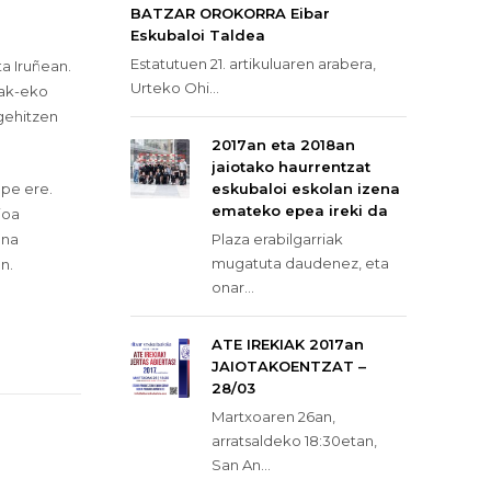
BATZAR OROKORRA Eibar
Eskubaloi Taldea
Estatutuen 21. artikuluaren arabera,
a Iruñean.
Urteko Ohi...
nak-eko
 gehitzen
2017an eta 2018an
jaiotako haurrentzat
npe ere.
eskubaloi eskolan izena
emateko epea ireki da
ioa
ena
Plaza erabilgarriak
mugatuta daudenez, eta
n.
onar...
ATE IREKIAK 2017an
JAIOTAKOENTZAT –
28/03
Martxoaren 26an,
arratsaldeko 18:30etan,
San An...