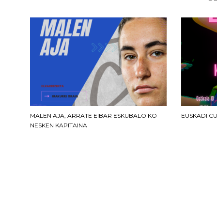
MALEN AJA, ARRATE EIBAR ESKUBALOIKO
EUSKADI C
NESKEN KAPITAINA