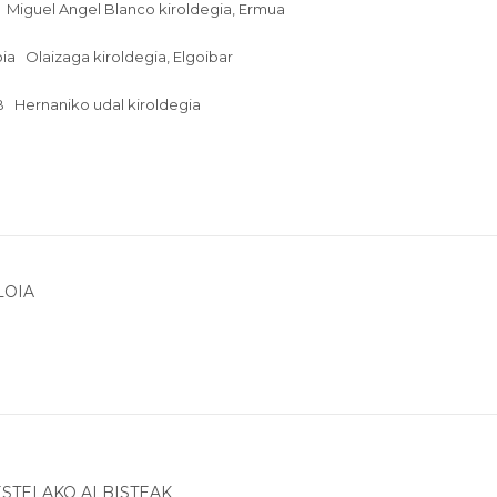
Miguel Angel Blanco kiroldegia, Ermua
oia
Olaizaga kiroldegia, Elgoibar
 B
Hernaniko udal kiroldegia
LOIA
STELAKO ALBISTEAK