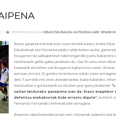
AIPENA
21
/
HEMEN PUBLIKATUA:
EIBAR ESKUBALOIA
,
KATEGORIA GABE
,
SENIOR M
Beste garaitze itzel bat lortu zuen etxetik kanpo Arrate Eibar
Eskubaloiak eta Tolosa bezalako talde baten aurka, gainera(2
hirugarren da sailkapenean liderrengandik puntu bakarrera 
neurketarik galdu gabe jarraitzen du. Oso fin aritu ziren eibar
hasieratik eta lehen zati ikusgarria egitea lortu zuten. Atzea
aurrean zorrotz, 10 goleko errenta ere eduki zuten armagin
den, 7 aurretik iritsi ziren atsedenaldira. Esate baterako, leh
minutuetan 4 gol besterik ez zituzten jaso gure jokalariek:
“
zatian landutako garaipena izan da. Eraso eraginkor 
defentsa erabakiorrak bide erreztu digute”,
kontent z
Fernando Fernandez entrenatzaile armagina.
Bigarren zatia bestelakoa izan zen, tolosarrak suspertu eta