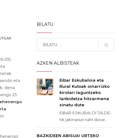
BILATU
UTILAK
6-29);
AZKEN ALBISTEAK
eta
tarrak
Eibar Eskubaloia eta
n sendo eta
Rural Kutxak oinarrizko
ek, dena
kirolari laguntzeko
enengo 25
lankidetza hitzarmena
Lehenengo
sinatu dute
eta
EIBAR ESKUBALOI TALDE-
en
tik jakinarazi nahi dizue...
BAZKIDEEN ABISUA! URTEKO
 lehenengo