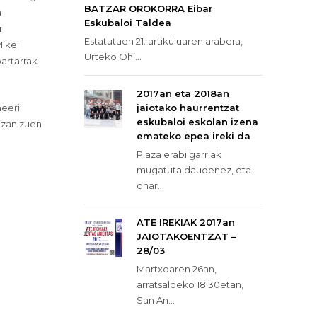
BATZAR OROKORRA Eibar
a
Eskubaloi Taldea
u
Estatutuen 21. artikuluaren arabera,
Mikel
Urteko Ohi...
bartarrak
2017an eta 2018an
meeri
jaiotako haurrentzat
eskubaloi eskolan izena
 izan zuen
emateko epea ireki da
Plaza erabilgarriak
mugatuta daudenez, eta
onar...
ATE IREKIAK 2017an
JAIOTAKOENTZAT –
28/03
Martxoaren 26an,
arratsaldeko 18:30etan,
San An...