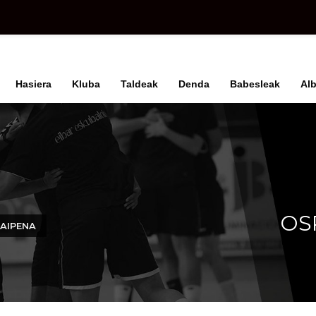
Hasiera
Kluba
Taldeak
Denda
Babesleak
Alb
OS
AIPENA