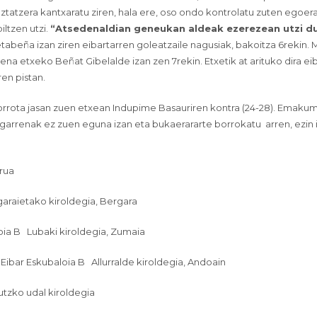
eztatzera kantxaratu ziren, hala ere, oso ondo kontrolatu zuten egoer
iltzen utzi.
“Atsedenaldian geneukan aldeak ezerezean utzi d
abeña izan ziren eibartarren goleatzaile nagusiak, bakoitza 6rekin. 
ena etxeko Beñat Gibelalde izan zen 7rekin. Etxetik at arituko dira ei
ren pistan.
orrota jasan zuen etxean Indupime Basauriren kontra (24-28). Emaku
igarrenak ez zuen eguna izan eta bukaerararte borrokatu
arren, ezin
rua
araietako kiroldegia, Bergara
oia B
Lubaki kiroldegia, Zumaia
 Eibar Eskubaloia B
Allurralde kiroldegia, Andoain
utzko udal kiroldegia