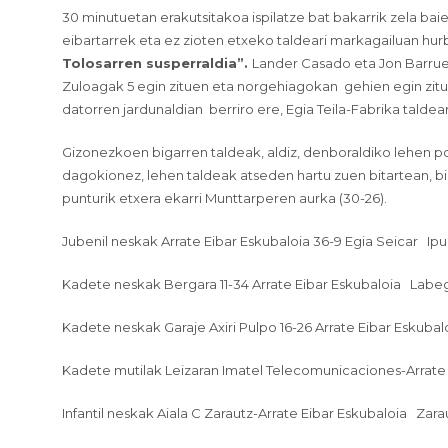
30 minutuetan erakutsitakoa ispilatze bat bakarrik zela bai
eibartarrek eta ez zioten etxeko taldeari markagailuan hurb
Tolosarren susperraldia”.
Lander Casado eta Jon Barruet
Zuloagak 5 egin zituen eta norgehiagokan
gehien egin zitu
datorren jardunaldian
berriro ere, Egia Teila-Fabrika taldea
Gizonezkoen bigarren taldeak, aldiz, denboraldiko lehen p
dagokionez, lehen taldeak atseden hartu zuen bitartean, b
punturik etxera ekarri Munttarperen aurka (30-26).
Jubenil neskak Arrate Eibar Eskubaloia 36-9 Egia Seicar
Ipu
Kadete neskak Bergara 11-34 Arrate Eibar Eskubaloia
Labeg
Kadete neskak Garaje Axiri Pulpo 16-26 Arrate Eibar Eskubal
Kadete mutilak Leizaran Imatel Telecomunicaciones-Arrate
Infantil neskak Aiala C Zarautz-Arrate Eibar Eskubaloia
Zara