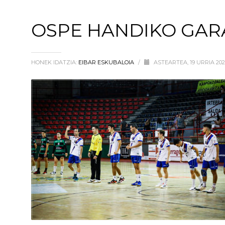
OSPE HANDIKO GAR
HONEK IDATZIA:
EIBAR ESKUBALOIA
/
ASTEARTEA, 19 URRIA 20