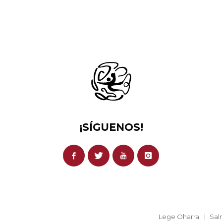
¡SÍGUENOS!
Lege Oharra
Sal