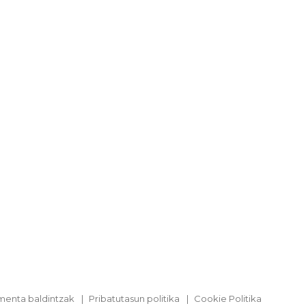
menta baldintzak
Pribatutasun politika
Cookie Politika