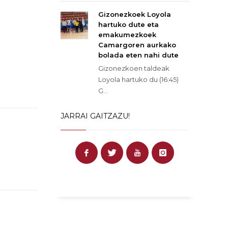
Gizonezkoek Loyola
hartuko dute eta
emakumezkoek
Camargoren aurkako
bolada eten nahi dute
Gizonezkoen taldeak
Loyola hartuko du (16:45)
G...
JARRAI GAITZAZU!