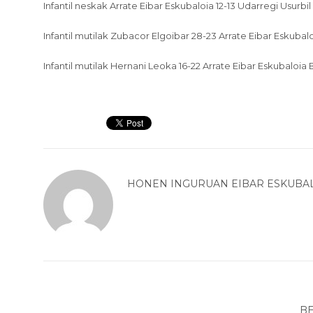
Infantil neskak Arrate Eibar Eskubaloia 12-13 Udarregi Usurbil
Infantil mutilak Zubacor Elgoibar 28-23 Arrate Eibar Eskubal
Infantil mutilak Hernani Leoka 16-22 Arrate Eibar Eskubaloia
HONEN INGURUAN
EIBAR ESKUBA
BE