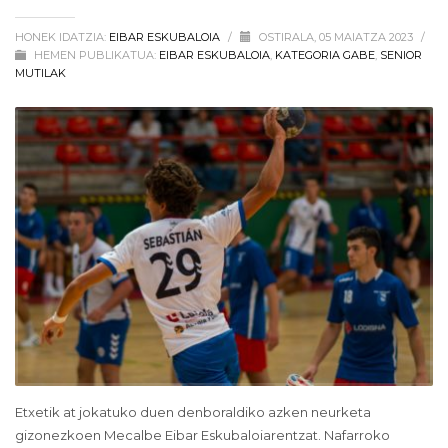
HONEK IDATZIA:
EIBAR ESKUBALOIA
/
OSTIRALA, 05 MAIATZA 2023
/
HEMEN PUBLIKATUA:
EIBAR ESKUBALOIA
,
KATEGORIA GABE
,
SENIOR
MUTILAK
Etxetik at jokatuko duen denboraldiko azken neurketa
gizonezkoen Mecalbe Eibar Eskubaloiarentzat. Nafarroko