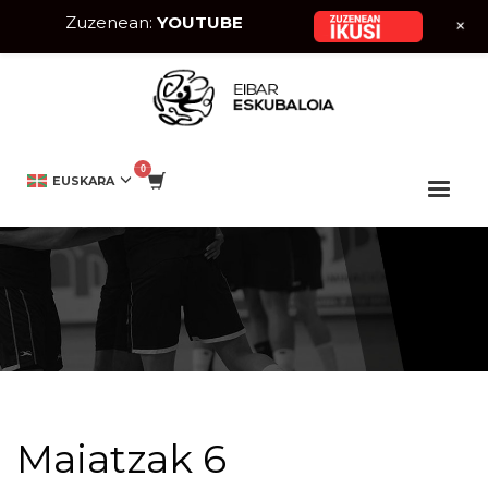
Zuzenean:
YOUTUBE
+
HOME
EIBAR ESKUBALOIA
MAIATZAK 6
EUSKARA
Maiatzak 6
Maiatzak 6