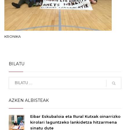
KRONIKA
BILATU
AZKEN ALBISTEAK
Eibar Eskubaloia eta Rural Kutxak oinarrizko
kirolari laguntzeko lankidetza hitzarmena
sinatu dute