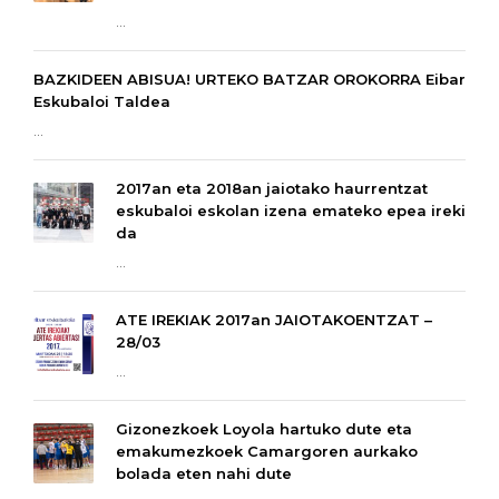
...
BAZKIDEEN ABISUA! URTEKO BATZAR OROKORRA Eibar
Eskubaloi Taldea
...
2017an eta 2018an jaiotako haurrentzat
eskubaloi eskolan izena emateko epea ireki
da
...
ATE IREKIAK 2017an JAIOTAKOENTZAT –
28/03
...
Gizonezkoek Loyola hartuko dute eta
emakumezkoek Camargoren aurkako
bolada eten nahi dute