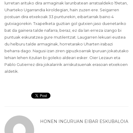
lurretan arituko dira armaginak larunbatean arratsaldeko 19etan,
Uharteko Ugarrandia kiroldegian, hain zuzen ere. Seigarren
postuan dira etxekoak 33 punturekin, eibartarrak baino 4
gutxiagorekin. Txapelketa guztian gol gutxien jaso duenetariko
bat da gainera talde nafarra, beraz, ez da lan erreza izango bi
puntuak eskuratzea gure mutilentzat. Laugarren lekuari eustea
du helburu talde armaginak, horretarako Uharten irabazi
beharra dago. Nagusi izan ziren gipuzkoarrak Ipuruan jokatutako
lehian lehen itzulian bi goleko aldeari esker. Oier Lezaun eta
Pablo Gutierrez dira jokalaririk arriskutsuenak erasoan etxekoen
aldetik.
HONEN INGURUAN
EIBAR ESKUBALOIA