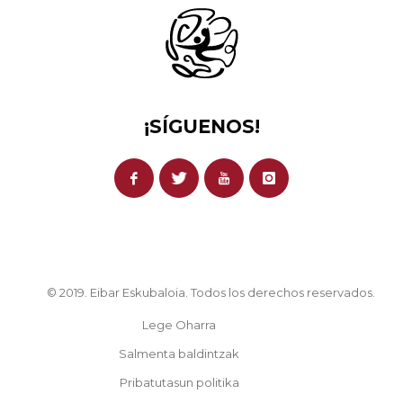
¡SÍGUENOS!
© 2019. Eibar Eskubaloia. Todos los derechos reservados.
Lege Oharra
Salmenta baldintzak
Pribatutasun politika