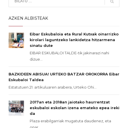
AZKEN ALBISTEAK
Eibar Eskubaloia eta Rural Kutxak oinarrizko
kirolari laguntzeko lankidetza hitzarmena
sinatu dute
EIBAR ESKUBALOI TALDE-tik jakinarazi nahi
dizue...
BAZKIDEEN ABISUA! URTEKO BATZAR OROKORRA Eibar
Eskubaloi Taldea
Estatutuen 21. artikuluaren arabera, Urteko Ohi...
2017an eta 2018an jaiotako haurrentzat
eskubaloi eskolan izena emateko epea ireki
da
Plaza erabilgarriak mugatuta daudenez, eta
onar...