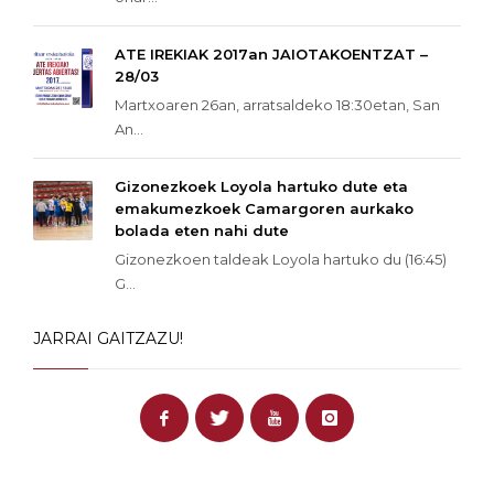
ATE IREKIAK 2017an JAIOTAKOENTZAT –
28/03
Martxoaren 26an, arratsaldeko 18:30etan, San
An...
Gizonezkoek Loyola hartuko dute eta
emakumezkoek Camargoren aurkako
bolada eten nahi dute
Gizonezkoen taldeak Loyola hartuko du (16:45)
G...
JARRAI GAITZAZU!