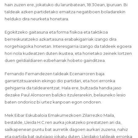
hain zuzen ere, jokatuko du larunbatean, 18:30ean, Ipuruan. Bi
taldeak azken partidetako emaitza negatiboen boladarekin
helduko dira neurketa honetara.
Egokitzeko gaitasuna eta forma fisikoa eta taktikoa
berreskuratzeko azkartasuna erabakigarriak izango dira
norgehiagoka honetan. Interesgarria izango da taldeek egoera
hori nola kudeatzen duten ikustea, eta horietako zeinek lortzen
duen geldialdiaren ezbeharrak hobeto gainditzea.
Fernando Fernandezen taldeak Ecenarroren baja
garrantzitsuarekin ekingo dio partidari, eta hori erronka
gehigarria da taldearentzat. Hala ere, bultzada handia jaso
dezake Paul Alonsoren balizko itzulerarekin, belauneko lesio
baten ondorioz bi urtez kanpoan egon ondoren.
Mek Eibar Eskubaloia Emakumezkoen Zilarrezko Maila,
bestalde, Lleida H.C.ren aurka jokatzeko prestatzen ari da,
sailkapenean puntu bat aurretik dagoen aurkari zuzena, nahiz
eta partida bat gutxiago jokatu duten. Lleidako taldeak erronka