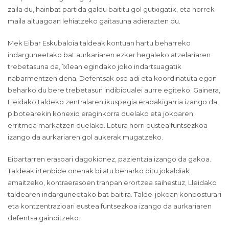
zaila du, hainbat partida galdu baititu gol gutxigatik, eta horrek
maila altuagoan lehiatzeko gaitasuna adierazten du.
Mek Eibar Eskubaloia taldeak kontuan hartu beharreko
indarguneetako bat aurkariaren ezker hegaleko atzelariaren
trebetasuna da, 1x1ean egindako joko indartsuagatik
nabarmentzen dena. Defentsak oso adi eta koordinatuta egon
beharko du bere trebetasun indibidualei aurre egiteko. Gainera,
Lleidako taldeko zentralaren ikuspegia erabakigarria izango da,
pibotearekin konexio eraginkorra duelako eta jokoaren
erritmoa markatzen duelako. Lotura horri eustea funtsezkoa
izango da aurkariaren gol aukerak mugatzeko.
Eibartarren erasoari dagokionez, pazientzia izango da gakoa.
Taldeak irtenbide onenak bilatu beharko ditu jokaldiak
amaitzeko, kontraerasoen tranpan erortzea saihestuz, Lleidako
taldearen indarguneetako bat baitira. Talde-jokoan konposturari
eta kontzentrazioari eustea funtsezkoa izango da aurkariaren
defentsa gainditzeko.