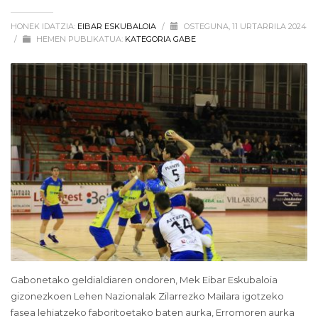
HONEK IDATZIA:
EIBAR ESKUBALOIA
/
OSTEGUNA, 11 URTARRILA 2024
/
HEMEN PUBLIKATUA:
KATEGORIA GABE
Gabonetako geldialdiaren ondoren, Mek Eibar Eskubaloia
gizonezkoen Lehen Nazionalak Zilarrezko Mailara igotzeko
fasea lehiatzeko faboritoetako baten aurka, Erromoren aurka