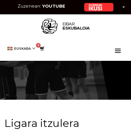
Zuzenean:
YOUTUBE
+
HOME
KATEGORIA GABE
LIGARA ITZULERA
EUSKARA
Ligara itzulera
Ligara itzulera