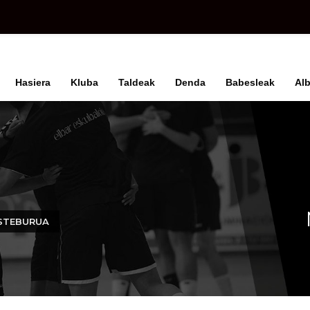
Hasiera
Kluba
Taldeak
Denda
Babesleak
Alb
ASTEBURUA