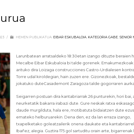
burua
023
/
HEMEN PUBLIKATUA:
EIBAR ESKUBALOIA
,
KATEGORIA GABE
,
SENIOR 
Larunbatean arratsaldeko 18:30etan izango dituzte beraien 
Mecalbe Eibar Eskubaloia bi talde gorenek. Emakumezkoak 
arituko dira Loizaga construcciones Castro-Urdialesen kontra
Torre udal kiroldegian, hain zuzen ere. Gizonezkoak, bestald
jokatuko duteCasademont Zaragoza talde gogorraren aurka
Seigarren postuan dira kantabriarrak 26 punturekin, hori bai, 
neurketatik bakarra irabazi dute. Gure neskak ratxa eskasag
daude murgilduta, hala ere, motibatuta bidaiatzen dute ezu
emateko helburuarekin. Dena den, ez da lan erraza izango,
txapelketako goleatzailerik onena daukate eta kantabriarre
Ibañez, alegia. Guztira 175 gol sartuditu orain arte, bigarrenak