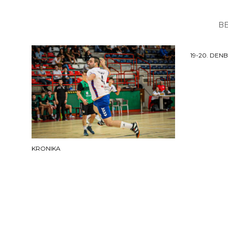
BE
19-20. DEN
KRONIKA