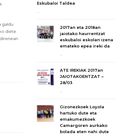
Eskubaloi Taldea
a
...
a galdu
2017an eta 2018an
iko diete
jaiotako haurrentzat
 direnean.
eskubaloi eskolan izena
emateko epea ireki da
...
ATE IREKIAK 2017an
JAIOTAKOENTZAT –
28/03
...
Gizonezkoek Loyola
hartuko dute eta
emakumezkoek
Camargoren aurkako
bolada eten nahi dute