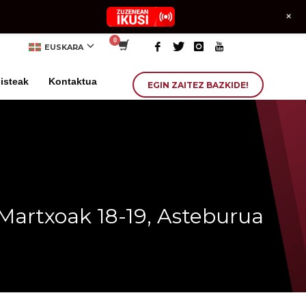
+
EUSKARA
isteak
Kontaktua
EGIN ZAITEZ BAZKIDE!
Martxoak 18-19, Asteburua