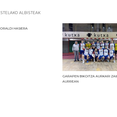
STELAKO ALBISTEAK
BORALDI HASIERA
GARAPEN BIKOITZA AURKARI ZAI
AURREAN