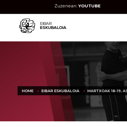
Zuzenean:
YOUTUBE
HOME
EIBAR ESKUBALOIA
MARTXOAK 18-19, 