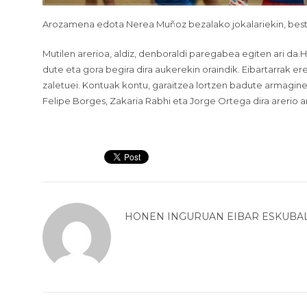
Arozamena edota Nerea Muñoz bezalako jokalariekin, best
Mutilen arerioa, aldiz, denboraldi paregabea egiten ari da.H
dute eta gora begira dira aukerekin oraindik. Eibartarrak er
zaletuei. Kontuak kontu, garaitzea lortzen badute armaginek
Felipe Borges, Zakaria Rabhi eta Jorge Ortega dira arerio a
HONEN INGURUAN
EIBAR ESKUBA