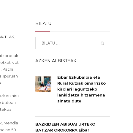
BILATU
MUTILAK
,
hitzorduak
AZKEN ALBISTEAK
etxetik at
, Pachi
e, Ipuruan
Eibar Eskubaloia eta
.
Rural Kutxak oinarrizko
kirolari laguntzeko
lankidetza hitzarmena
azken hiru
sinatu dute
o batean
...
stekoa
k, Mendia
BAZKIDEEN ABISUA! URTEKO
 baino 50
BATZAR OROKORRA Eibar