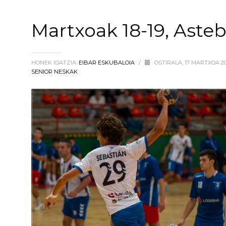
Martxoak 18-19, Aste
HONEK IDATZIA:
EIBAR ESKUBALOIA
/
OSTIRALA, 17 MARTXOA 2
SENIOR NESKAK