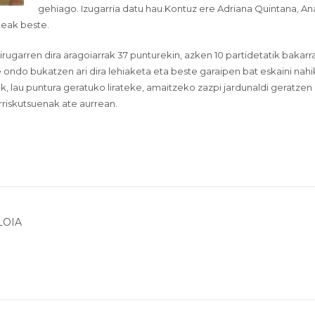
gehiago. Izugarria datu hau.Kontuz ere Adriana Quintana, An
eak beste.
irugarren dira aragoiarrak 37 punturekin, azken 10 partidetatik bakarr
e ondo bukatzen ari dira lehiaketa eta beste garaipen bat eskaini nah
, lau puntura geratuko lirateke, amaitzeko zazpi jardunaldi geratzen
rriskutsuenak ate aurrean.
LOIA