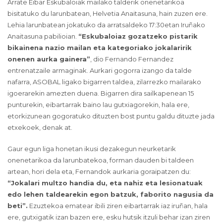
Arrate Eibar Eskubaloiak mailako talderik onenetarikoa
bisitatuko du larunbatean, Helvetia Anaitasuna, hain zuzen ere.
Lehia larunbatean jokatuko da arratsaldeko 17:30etan Iruñako
Anaitasuna pabilioian.
“Eskubaloiaz gozatzeko pistarik
bikainena nazio mailan eta kategoriako jokalaririk
onenen aurka gainera”
, dio Fernando Fernandez
entrenatzaile armaginak. Aurkari gogorra izango da talde
nafarra, ASOBAL ligako bigarren taldea, zilarrezko mailarako
igoerarekin amezten duena. Bigarren dira sailkapenean 15
punturekin, eibartarrak baino lau gutxiagorekin, hala ere,
etorkizunean gogoratuko dituzten bost puntu galdu dituzte jada
etxekoek, denak at.
Gaur egun liga honetan ikusi dezakegun neurketarik
onenetarikoa da larunbatekoa, forman dauden bi taldeen
artean, hori dela eta, Fernandok aurkaria goraipatzen du:
“Jokalari multzo handia du, eta nahiz eta lesionatuak
edo lehen taldearekin egon batzuk, faborito nagusia da
beti”.
Ezuztekoa ematear ibili ziren eibartarrak iaz iruñan, hala
ere, gutxigatik izan bazen ere, esku hutsik itzuli behar izan ziren