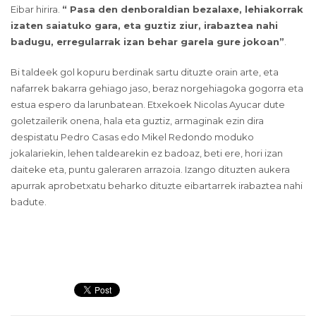
Eibar hirira.
“ Pasa den denboraldian bezalaxe, lehiakorrak
izaten saiatuko gara, eta guztiz ziur, irabaztea nahi
badugu, erregularrak izan behar garela gure jokoan”
.
Bi taldeek gol kopuru berdinak sartu dituzte orain arte, eta
nafarrek bakarra gehiago jaso, beraz norgehiagoka gogorra eta
estua espero da larunbatean. Etxekoek Nicolas Ayucar dute
goletzailerik onena, hala eta guztiz, armaginak ezin dira
despistatu Pedro Casas edo Mikel Redondo moduko
jokalariekin, lehen taldearekin ez badoaz, beti ere, hori izan
daiteke eta, puntu galeraren arrazoia. Izango dituzten aukera
apurrak aprobetxatu beharko dituzte eibartarrek irabaztea nahi
badute.