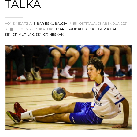
TALKA
HONEK IDATZIA:
EIBAR ESKUBALOIA
/
OSTIRALA, 03 ABENDUA 2021
/
HEMEN PUBLIKATUA:
EIBAR ESKUBALOIA
,
KATEGORIA GABE
,
SENIOR MUTILAK
,
SENIOR NESKAK