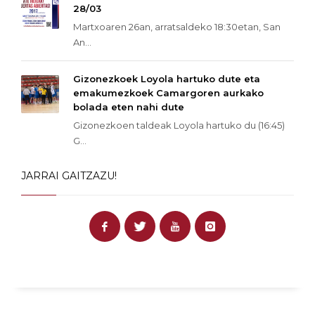
28/03
Martxoaren 26an, arratsaldeko 18:30etan, San
An...
Gizonezkoek Loyola hartuko dute eta
emakumezkoek Camargoren aurkako
bolada eten nahi dute
Gizonezkoen taldeak Loyola hartuko du (16:45)
G...
JARRAI GAITZAZU!