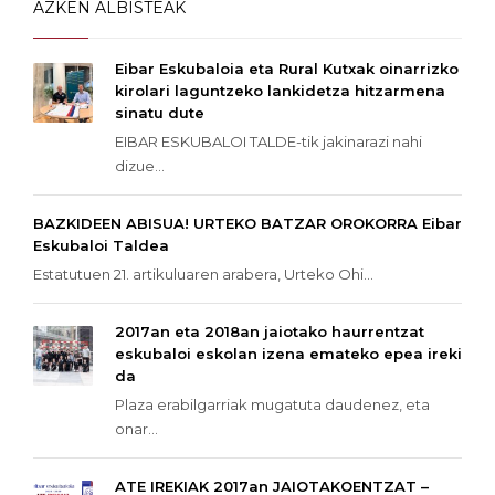
AZKEN ALBISTEAK
Eibar Eskubaloia eta Rural Kutxak oinarrizko
kirolari laguntzeko lankidetza hitzarmena
sinatu dute
EIBAR ESKUBALOI TALDE-tik jakinarazi nahi
dizue...
BAZKIDEEN ABISUA! URTEKO BATZAR OROKORRA Eibar
Eskubaloi Taldea
Estatutuen 21. artikuluaren arabera, Urteko Ohi...
2017an eta 2018an jaiotako haurrentzat
eskubaloi eskolan izena emateko epea ireki
da
Plaza erabilgarriak mugatuta daudenez, eta
onar...
ATE IREKIAK 2017an JAIOTAKOENTZAT –