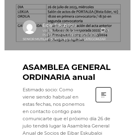
Eibar Eskubaloia
0
VIERNES, 07 JULIO 2023
/
PUBLICADO EN
EIBAR ESKUBALOIA
,
SENIOR MUTILAK
,
SENIOR NESKAK
,
SIN CATEGORIZAR
ASAMBLEA GENERAL
ORDINARIA anual
Estimado socio: Como
viene siendo habitual en
estas fechas, nos ponemos
en contacto contigo para
comunicarte que el próximo día 26 de
julio tendrá lugar la Asamblea General
Anual de Socios de Eibar Eskubaloi