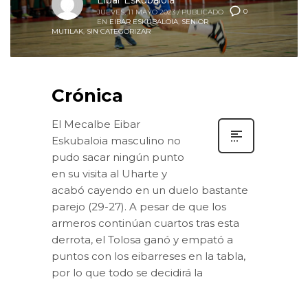
0
JUEVES, 11 MAYO 2023
/
PUBLICADO
EN
EIBAR ESKUBALOIA
,
SENIOR
MUTILAK
,
SIN CATEGORIZAR
Crónica
El Mecalbe Eibar
Eskubaloia masculino no
pudo sacar ningún punto
en su visita al Uharte y
acabó cayendo en un duelo bastante
parejo (29-27). A pesar de que los
armeros continúan cuartos tras esta
derrota, el Tolosa ganó y empató a
puntos con los eibarreses en la tabla,
por lo que todo se decidirá la