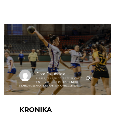
Eibar Eskubaloia
0
LUNES, 17 ABRIL 2023
/
PUBLICADO
EN
EIBAR ESKUBALOIA
,
SENIOR
MUTILAK
,
SENIOR NESKAK
,
SIN CATEGORIZAR
KRONIKA