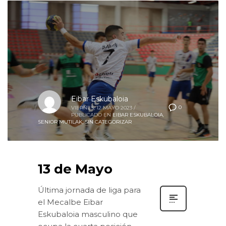
Eibar Eskubaloia
0
VIERNES, 12 MAYO 2023
/
PUBLICADO EN
EIBAR ESKUBALOIA
,
SENIOR MUTILAK
,
SIN CATEGORIZAR
13 de Mayo
Última jornada de liga para
el Mecalbe Eibar
Eskubaloia masculino que