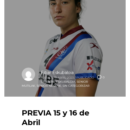
Eibar Eskubaloia
0
JUEVES, 13 ABRIL 2023
/
PUBLICADO
EN
EIBAR ESKUBALOIA
,
SENIOR
MUTILAK
,
SENIOR NESKAK
,
SIN CATEGORIZAR
PREVIA 15 y 16 de
Abril