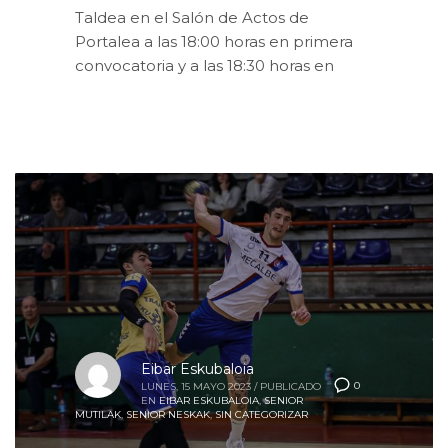
Taldea en el Salón de Actos de
Portalea a las 18:00 horas en primera
convocatoria y a las 18:30 horas en
Eibar Eskubaloia
0
LUNES, 15 MAYO 2023
/
PUBLICADO
EN
EIBAR ESKUBALOIA
,
SENIOR
MUTILAK
,
SENIOR NESKAK
,
SIN CATEGORIZAR