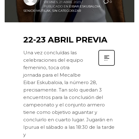
0
VIERNES, 21 ABRIL 2023
/
PUBLICADO EN
EIBAR ESKUBALOIA
,
SENIOR MUTILAK
,
SIN CATEGORIZAR
22-23 ABRIL PREVIA
Una vez concluídas las
celebraciones del equipo
femenino, toca otra
jornada para el Mecalbe
Eibar Eskubaloia, la número 28,
precisamente. Tan solo quedan 3
encuentros para la conclusión del
campeonato y el conjunto armero
tiene como objetivo aguantar y
concluirlo en cuarto lugar. Jugarán en
Ipurua el sábado a las 18:30 de la tarde
y