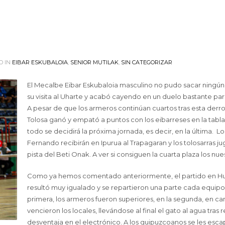
D IN
EIBAR ESKUBALOIA
,
SENIOR MUTILAK
,
SIN CATEGORIZAR
El Mecalbe Eibar Eskubaloia masculino no pudo sacar ningún
su visita al Uharte y acabó cayendo en un duelo bastante pare
A pesar de que los armeros continúan cuartos tras esta derrot
Tolosa ganó y empató a puntos con los eibarreses en la tabla
todo se decidirá la próxima jornada, es decir, en la última. L
Fernando recibirán en Ipurua al Trapagaran y los tolosarras ju
pista del Beti Onak. A ver si consiguen la cuarta plaza los nue
Como ya hemos comentado anteriormente, el partido en H
resultó muy igualado y se repartieron una parte cada equipo.
primera, los armeros fueron superiores, en la segunda, en c
vencieron los locales, llevándose al final el gato al agua tras 
desventaja en el electrónico. A los guipuzcoanos se les esca