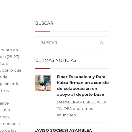
BUSCAR
 punto en
jo (29-27).
ÚLTIMAS NOTICIAS
a, el
, por lo que
Eibar Eskubaloia y Rural
os de
Kutxa firman un acuerdo
garán en la
de colaboración en
stros.
apoyo al deporte base
Desde EIBAR ESKUBALOI
uarte
TALDEA queremos
 En la
anunciaro...
ambio,
remontar la
pó de las
¡AVISO SOCI@S! ASAMBLEA