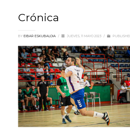
Crónica
BY
EIBAR ESKUBALOIA
/
JUEVES, 11 MAYO 2023
/
PUBLISHE