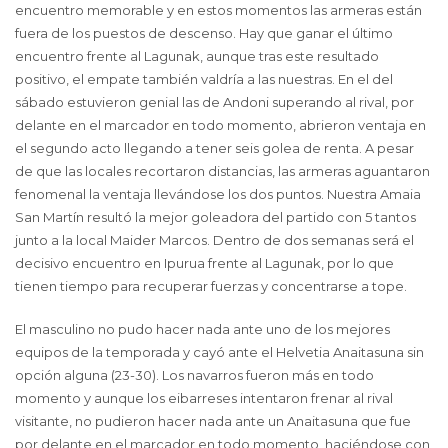
encuentro memorable y en estos momentos las armeras están
fuera de los puestos de descenso. Hay que ganar el último
encuentro frente al Lagunak, aunque tras este resultado
positivo, el empate también valdría a las nuestras. En el del
sábado estuvieron genial las de Andoni superando al rival, por
delante en el marcador en todo momento, abrieron ventaja en
el segundo acto llegando a tener seis golea de renta. A pesar
de que las locales recortaron distancias, las armeras aguantaron
fenomenal la ventaja llevándose los dos puntos. Nuestra Amaia
San Martín resultó la mejor goleadora del partido con 5 tantos
junto a la local Maider Marcos. Dentro de dos semanas será el
decisivo encuentro en Ipurua frente al Lagunak, por lo que
tienen tiempo para recuperar fuerzas y concentrarse a tope.
El masculino no pudo hacer nada ante uno de los mejores
equipos de la temporada y cayó ante el Helvetia Anaitasuna sin
opción alguna (23-30). Los navarros fueron más en todo
momento y aunque los eibarreses intentaron frenar al rival
visitante, no pudieron hacer nada ante un Anaitasuna que fue
por delante en el marcador en todo momento, haciéndose con