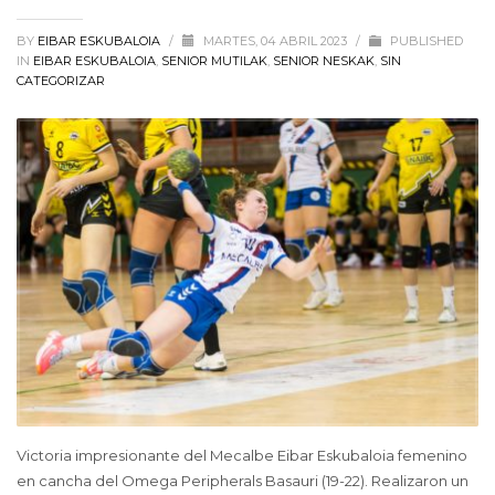
BY
EIBAR ESKUBALOIA
/
MARTES, 04 ABRIL 2023
/
PUBLISHED
IN
EIBAR ESKUBALOIA
,
SENIOR MUTILAK
,
SENIOR NESKAK
,
SIN
CATEGORIZAR
Victoria impresionante del Mecalbe Eibar Eskubaloia femenino
en cancha del Omega Peripherals Basauri (19-22). Realizaron un