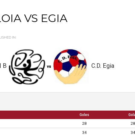
OIA VS EGIA
ISHED IN
 B
C.D. Egia
vs
Goles
Gol
28
28
34
34