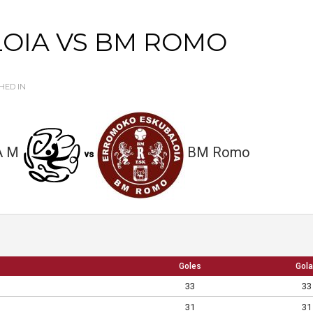
LOIA VS BM ROMO
HED IN
A M
BM Romo
vs
Goles
Gola
33
33
31
31