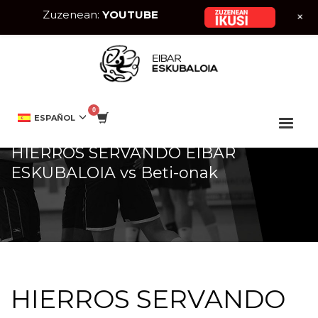
Zuzenean:
YOUTUBE
+
HOME
EVENTO
HIERROS SERVANDO EIBAR ESKUBALOIA VS BETI-ONAK
ESPAÑOL
HIERROS SERVANDO EIBAR
ESKUBALOIA vs Beti-onak
HIERROS SERVANDO