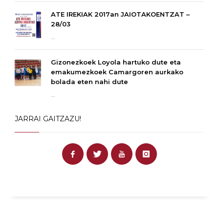
ATE IREKIAK 2017an JAIOTAKOENTZAT –
28/03
...
Gizonezkoek Loyola hartuko dute eta
emakumezkoek Camargoren aurkako
bolada eten nahi dute
...
JARRAI GAITZAZU!