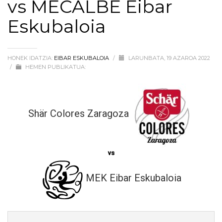
vs MECALBE Eibar
Eskubaloia
HONEK IDATZIA:
EIBAR ESKUBALOIA
/
LARUNBATA, 19 AZAROA 2022
/
HEMEN PUBLIKATUA:
Shär Colores Zaragoza
vs
MEK Eibar Eskubaloia