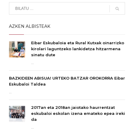
AZKEN ALBISTEAK
Eibar Eskubaloia eta Rural Kutxak oinarrizko
kirolari laguntzeko lankidetza hitzarmena
sinatu dute
...
BAZKIDEEN ABISUA! URTEKO BATZAR OROKORRA Eibar
Eskubaloi Taldea
...
2017an eta 2018an jaiotako haurrentzat
eskubaloi eskolan izena emateko epea ireki
da
...