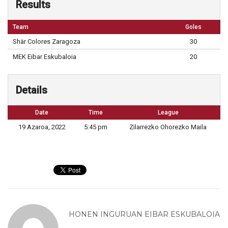
Results
Team
Goles
Shär Colores Zaragoza
30
MEK Eibar Eskubaloia
20
Details
Date
Time
League
19 Azaroa, 2022
5:45 pm
Zilarrezko Ohorezko Maila
HONEN INGURUAN
EIBAR ESKUBALOIA