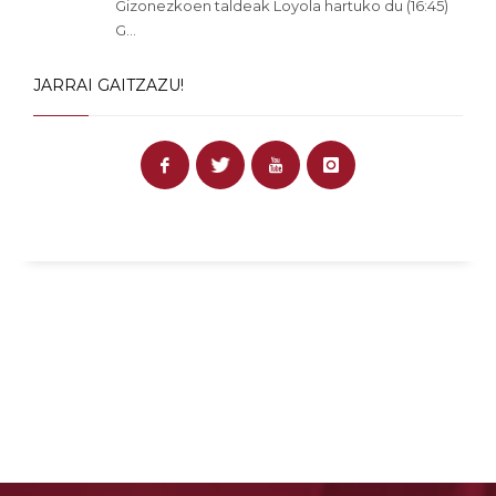
Gizonezkoen taldeak Loyola hartuko du (16:45)
G...
JARRAI GAITZAZU!