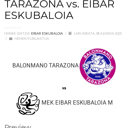
TARAZONA vs. EIBAR
ESKUBALOIA
HONEK IDATZIA:
EIBAR ESKUBALOIA
/
LARUNBATA, 08 AZAROA 2025
/
HEMEN PUBLIKATUA:
BALONMANO TARAZONA
vs
MEK EIBAR ESKUBALOIA M
Preview