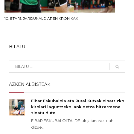
10. ETA 15. JARDUNALDIAREN KRONIKAK
BILATU
AZKEN ALBISTEAK
Eibar Eskubaloia eta Rural Kutxak oinarrizko
kirolari laguntzeko lankidetza hitzarmena
sinatu dute
EIBAR ESKUBALOI TALDE-tik jakinarazi nahi
dizue...