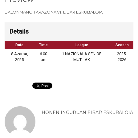
BALONMANO TARAZONA vs. EIBAR ESKUBALOIA
Details
Date
Time
League
Season
8 Azaroa,
6:00
1 NAZIONALA SENIOR
2025-
2025
pm
MUTILAK
2026
HONEN INGURUAN
EIBAR ESKUBALOIA