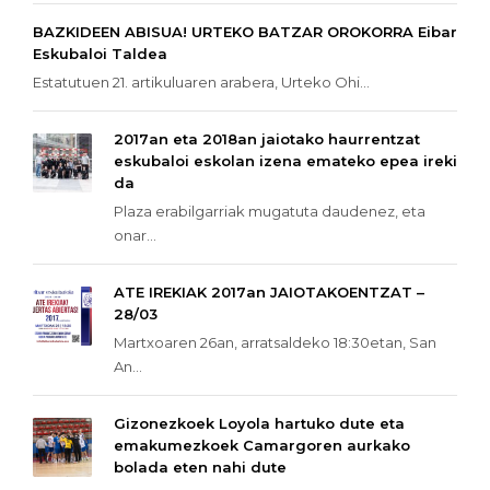
BAZKIDEEN ABISUA! URTEKO BATZAR OROKORRA Eibar
Eskubaloi Taldea
Estatutuen 21. artikuluaren arabera, Urteko Ohi...
2017an eta 2018an jaiotako haurrentzat
eskubaloi eskolan izena emateko epea ireki
da
Plaza erabilgarriak mugatuta daudenez, eta
onar...
ATE IREKIAK 2017an JAIOTAKOENTZAT –
28/03
Martxoaren 26an, arratsaldeko 18:30etan, San
An...
Gizonezkoek Loyola hartuko dute eta
emakumezkoek Camargoren aurkako
bolada eten nahi dute