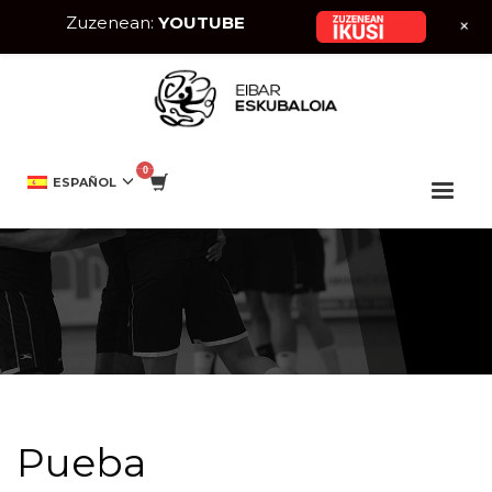
Zuzenean:
YOUTUBE
+
HOME
EQUIPO
PUEBA
ESPAÑOL
Pueba
Pueba