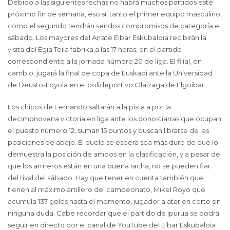
Debido a las siguientes fechas no habrá muchos partidos este
próximo fin de semana, eso sí, tanto el primer equipo masculino,
como el segundo tendrán sendos compromisos de categoría el
sábado. Los mayores del Arrate Eibar Eskubaloia recibirán la
visita del Egia Teila fabrika a las 17 horas, en el partido
correspondiente a la jornada número 20 de liga. El filial, en
cambio, jugará la final de copa de Euskadi ante la Universidad
de Deusto-Loyola en el polideportivo Olaizaga de Elgoibar.
Los chicos de Fernando saltarán a la pista a por la
decimonovena victoria en liga ante los donostiarras que ocupan
el puesto número 12, suman 15 puntos y buscan librarse de las
posiciones de abajo. El duelo se espera sea más duro de que lo
demuestra la posición de ambos en la clasificación, y a pesar de
que los armeros están en una buena racha, no se pueden fiar
del rival del sábado. Hay que tener en cuenta también que
tienen al máximo artillero del campeonato, Mikel Royo que
acumula 137 goles hasta el momento, jugador a atar en corto sin
ninguna duda. Cabe recordar que el partido de Ipurua se podrá
seguir en directo por el canal de YouTube del Eibar Eskubaloia