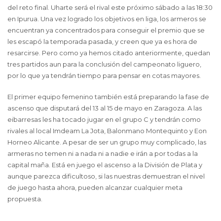
del reto final. Uharte será el rival este próximo sábado a las 18:30
en Ipurua. Una vez logrado los objetivos en liga, los armeros se
encuentran ya concentrados para conseguir el premio que se
les escapó la temporada pasada, y creen que ya es hora de
resarcirse. Pero como ya hemos citado anteriormente, quedan
tres partidos aun para la conclusión del campeonato liguero,
por lo que ya tendrán tiempo para pensar en cotas mayores.
El primer equipo femenino también está preparando la fase de
ascenso que disputará del 13 al 15 de mayo en Zaragoza. A las
eibarresas les ha tocado jugar en el grupo C y tendrán como
rivales al local Imdeam La Jota, Balonmano Montequinto y Eon
Horneo Alicante. A pesar de ser un grupo muy complicado, las
armeras no temen ni a nada ni a nadie e irán a por todas a la
capital maña. Está en juego el ascenso a la División de Plata y
aunque parezca dificultoso, si las nuestras demuestran el nivel
de juego hasta ahora, pueden alcanzar cualquier meta
propuesta.