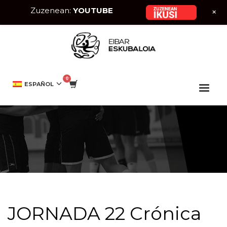
Zuzenean:
YOUTUBE
+
HOME
EIBAR ESKUBALOIA
JORNADA 22 CRÓNICA
ESPAÑOL
JORNADA 22 Crónica
JORNADA 22 Crónica