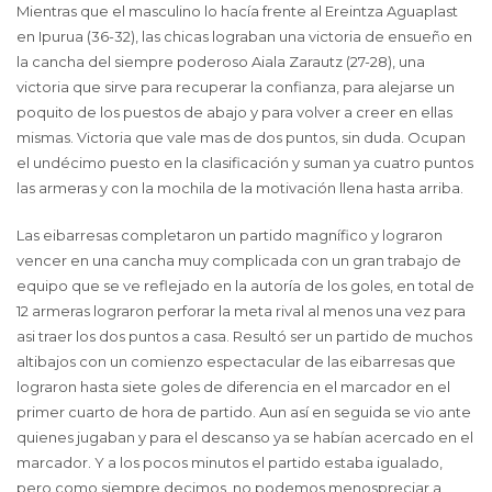
Mientras que el masculino lo hacía frente al Ereintza Aguaplast
en Ipurua (36-32), las chicas lograban una victoria de ensueño en
la cancha del siempre poderoso Aiala Zarautz (27-28), una
victoria que sirve para recuperar la confianza, para alejarse un
poquito de los puestos de abajo y para volver a creer en ellas
mismas. Victoria que vale mas de dos puntos, sin duda. Ocupan
el undécimo puesto en la clasificación y suman ya cuatro puntos
las armeras y con la mochila de la motivación llena hasta arriba.
Las eibarresas completaron un partido magnífico y lograron
vencer en una cancha muy complicada con un gran trabajo de
equipo que se ve reflejado en la autoría de los goles, en total de
12 armeras lograron perforar la meta rival al menos una vez para
asi traer los dos puntos a casa. Resultó ser un partido de muchos
altibajos con un comienzo espectacular de las eibarresas que
lograron hasta siete goles de diferencia en el marcador en el
primer cuarto de hora de partido. Aun así en seguida se vio ante
quienes jugaban y para el descanso ya se habían acercado en el
marcador. Y a los pocos minutos el partido estaba igualado,
pero como siempre decimos, no podemos menospreciar a