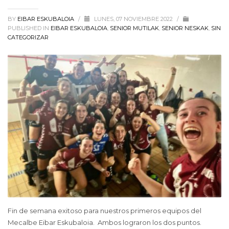
BY
EIBAR ESKUBALOIA
/
LUNES, 07 NOVIEMBRE 2022
/
PUBLISHED IN
EIBAR ESKUBALOIA
,
SENIOR MUTILAK
,
SENIOR NESKAK
,
SIN
CATEGORIZAR
Fin de semana exitoso para nuestros primeros equipos del
Mecalbe Eibar Eskubaloia. Ambos lograron los dos puntos.