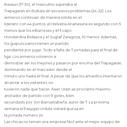
Basauri (17-30), el masculino superaba al
Trapagaran en Bizkaia sin excesivos problemas (24-32). Los
armeros continúan de manera sólida en el
liderato con 44 puntos; el Helvetia Anaitasuna es segundo con 5
menos que los eibarreses y el Il capo
Hondarribia Bidasoa y el Sugraf Zaragoza, 10 menos. Además,
los guipuzcoanos tienen un partido
pendiente por jugar. Todo a falta de 7 jornadas para el final de
liga. Los armeros volvieron a
demostrar ser los mejores y pasaron por encima del Trapagaran,
dominando en el marcador desde el
minuto uno hasta el final. A pesar de que los amarillos intentaron
alcanzar a los visitantes, no
tuvieron nada que hacer. Asier Urain se proclamó máximo
anotador de partido con 9 goles, bien
secundado por Jon Barruetabeña, autor de 7. La próxima
semana el Easygas Urduliz visitará Ipurua en
la jornada número 24.
Las chicas no tenian una empresa fácil ante el mejor equipo de