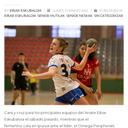
BY
EIBAR ESKUBALOIA
/
LUNES, 21 MARZO 2022
/
PUBLISHED IN
EIBAR ESKUBALOIA
,
SENIOR MUTILAK
,
SENIOR NESKAK
,
SIN CATEGORIZAR
Cara y cruz para los principales equipos del Arrate Eibar
Eskubaloia el sábado pasado, mientras que el
femenino caía en Ipurua ante el líder, el Omega Peripherals