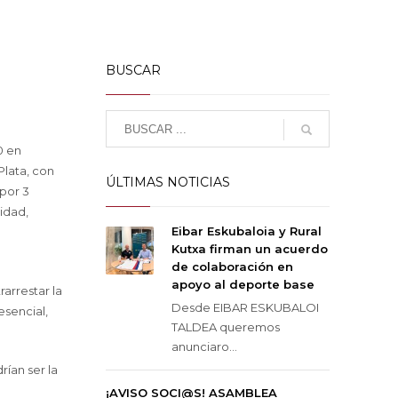
BUSCAR
0 en
Plata, con
ÚLTIMAS NOTICIAS
 por 3
lidad,
Eibar Eskubaloia y Rural
Kutxa firman un acuerdo
de colaboración en
apoyo al deporte base
arrestar la
Desde EIBAR ESKUBALOI
esencial,
TALDEA queremos
anunciaro...
rían ser la
¡AVISO SOCI@S! ASAMBLEA