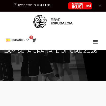
Zuzenean:
YOUTUBE
+
HOME
TIENDA
SIN CATEGORÍA
CAMISETA GRANATE OFICIAL 25/26
ESPAÑOL
CAMISETA GRANATE OFICIAL 25/26