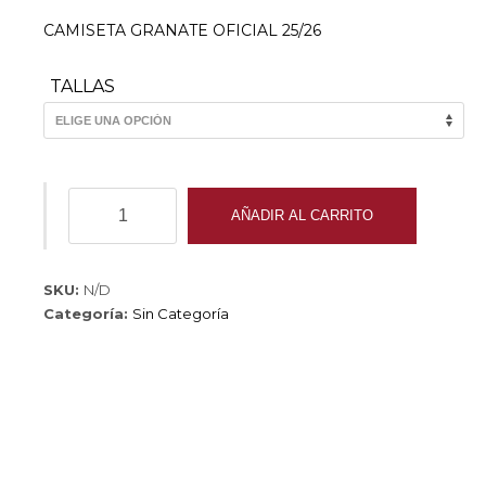
CAMISETA GRANATE OFICIAL 25/26
TALLAS
CAMISETA
AÑADIR AL CARRITO
GRANATE
OFICIAL
25/26
SKU:
N/D
cantidad
Categoría:
Sin Categoría