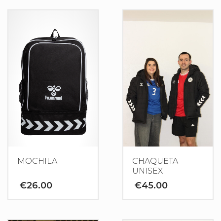
MOCHILA
CHAQUETA
UNISEX
€
26.00
€
45.00
Este
producto