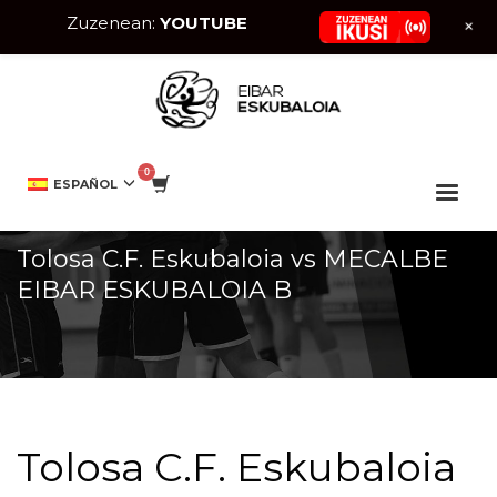
Zuzenean:
YOUTUBE
+
HOME
EVENTO
TOLOSA C.F. ESKUBALOIA VS MECALBE EIBAR ESKUBALOIA
ESPAÑOL
B
Tolosa C.F. Eskubaloia vs MECALBE
EIBAR ESKUBALOIA B
Tolosa C.F. Eskubaloia