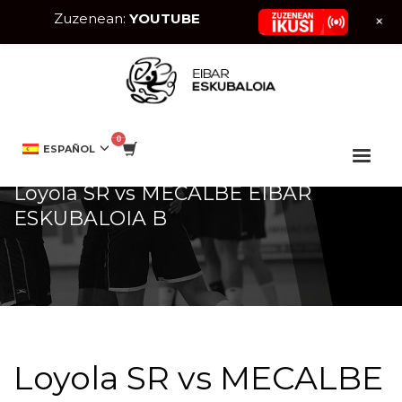
Zuzenean:
YOUTUBE
+
HOME
EVENTO
LOYOLA SR VS MECALBE EIBAR ESKUBALOIA B
ESPAÑOL
Loyola SR vs MECALBE EIBAR
ESKUBALOIA B
Loyola SR vs MECALBE