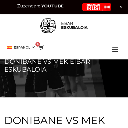
Zuzenean:
YOUTUBE
+
HOME
EVENTO
DONIBANE VS MEK EIBAR ESKUBALOIA
ESPAÑOL
DONIBANE VS MEK EIBAR
ESKUBALOIA
DONIBANE VS MEK