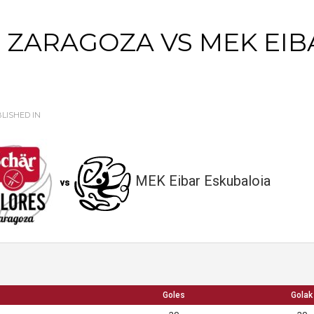
 ZARAGOZA VS MEK EIB
LISHED IN
MEK Eibar Eskubaloia
vs
Goles
Golak