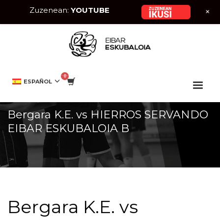
Zuzenean:
YOUTUBE
+
HOME
EVENTO
BERGARA K.E. VS HIERROS SERVANDO EIBAR ESKUBALOIA
ESPAÑOL
B
Bergara K.E. vs HIERROS SERVANDO
EIBAR ESKUBALOIA B
Bergara K.E. vs