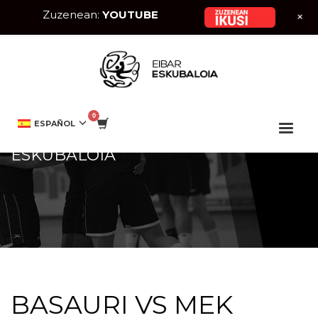
Zuzenean:
YOUTUBE
+
HOME
EVENTO
BASAURI VS MEK EIBAR ESKUBALOIA
ESPAÑOL
BASAURI VS MEK EIBAR
ESKUBALOIA
BASAURI VS MEK