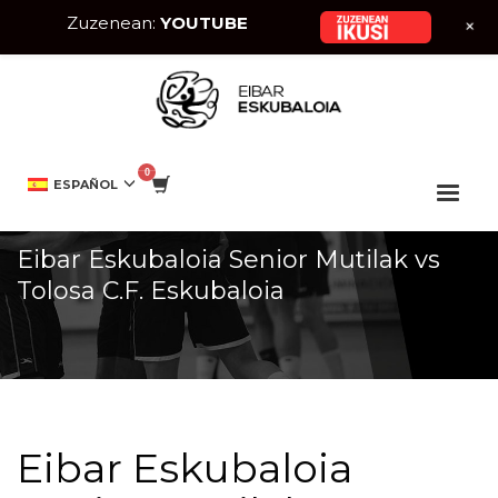
Zuzenean:
YOUTUBE
+
HOME
EVENTO
EIBAR ESKUBALOIA SENIOR MUTILAK VS TOLOSA C.F.
ESPAÑOL
ESKUBALOIA
Eibar Eskubaloia Senior Mutilak vs
Tolosa C.F. Eskubaloia
Eibar Eskubaloia