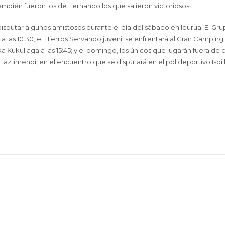
también fueron los de Fernando los que salieron victoriosos.
disputar algunos amistosos durante el día del sábado en Ipurua: El Gr
 las 10:30; el Hierros Servando juvenil se enfrentará al Gran Camping
nika Kukullaga a las 15:45; y el domingo, los únicos que jugarán fuera de 
a Laztimendi, en el encuentro que se disputará en el polideportivo Ispil