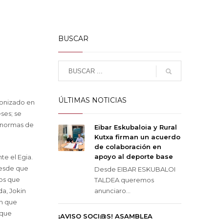
BUSCAR
ÚLTIMAS NOTICIAS
gonizado en
eses; se
s normas de
Eibar Eskubaloia y Rural
Kutxa firman un acuerdo
de colaboración en
apoyo al deporte base
te el Egia.
desde que
Desde EIBAR ESKUBALOI
os que
TALDEA queremos
da, Jokin
anunciaro...
án que
 que
¡AVISO SOCI@S! ASAMBLEA