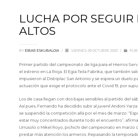
LUCHA POR SEGUIR 
ALTOS
BY
EIBAR ESKUBALOIA
/
VIERNES, 09 OCTUBRE 2020
/
PUBL
Primer partido del campeonato de liga para el Hierros Ser
el estreno en La Rioja. El Egia Teila Fabrika, que también sal
impusieron al Distriplac San Antonio y se espera un duelo p
actuación que exige el protocolo ante el Covid 19, por supu
Los de casa llegan con dos bajas sensibles al partido del sá
Así pues, Fernando ha decidido subir al juvenil Andoni Ya
se suspendió la competición allá por el mes de marzo: “E
estar muy concentrados durante todo el encuentro”, afirma 
Urrusolo o Mikel Royo, pichichi del campeonato en marzo cu
prestar más atención los armeros. Repasando la temporada p