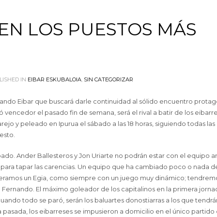
EN LOS PUESTOS MÁS
ISHED IN
EIBAR ESKUBALOIA
,
SIN CATEGORIZAR
vando Eibar que buscará darle continuidad al sólido encuentro prota
ió vencedor el pasado fin de semana, será el rival a batir de los eibarr
arejo y peleado en Ipurua el sábado a las 18 horas, siguiendo todas la
esto.
bado. Ander Ballesteros y Jon Uriarte no podrán estar con el equipo an
rza para tapar las carencias. Un equipo que ha cambiado poco o nada 
speramos un Egia, como siempre con un juego muy dinámico; tendrem
Fernando. El máximo goleador de los capitalinos en la primera jorna
ando todo se paró, serán los baluartes donostiarras a los que tendr
asada, los eibarreses se impusieron a domicilio en el único partido