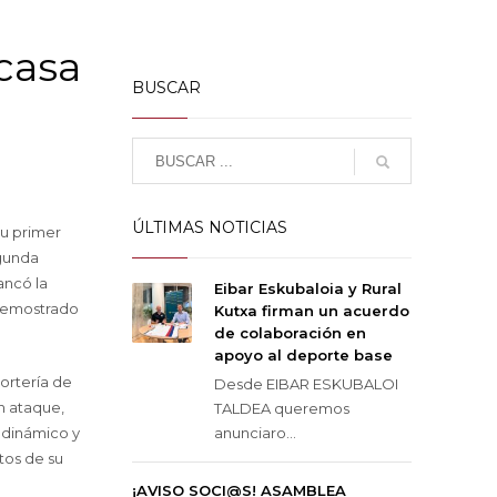
casa
BUSCAR
ÚLTIMAS NOTICIAS
su primer
egunda
ancó la
Eibar Eskubaloia y Rural
 demostrado
Kutxa firman un acuerdo
de colaboración en
apoyo al deporte base
portería de
Desde EIBAR ESKUBALOI
En ataque,
TALDEA queremos
 dinámico y
anunciaro...
tos de su
¡AVISO SOCI@S! ASAMBLEA