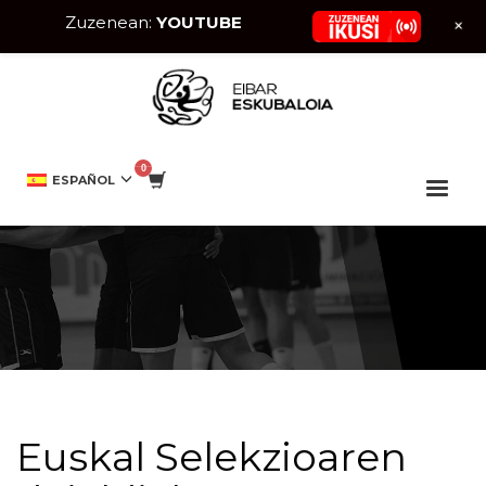
Zuzenean:
YOUTUBE
+
HOME
CANTERA
EUSKAL SELEKZIOAREN DEIALDIAK
ESPAÑOL
Euskal Selekzioaren deialdiak
Euskal Selekzioaren