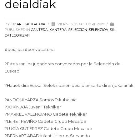
deialdiak
BY
EIBAR ESKUBALOIA
/
VIERNES, 25 OCTUBRE 2019
/
PUBLISHED IN
CANTERA
,
KANTERA
,
SELECCIÓN
,
SELEKZIOA
,
SIN
CATEGORIZAR
#deialdia
#convocatoria
?
Estos son los jugadores convocados por la Selección de
Euskadi
?
Hauek dira Euskal Selekzioaren deialdian sartu diren jokalariak
?
ANDONI YARZA Somos Eskubaloia
?
JOKIN AJA Juvenil Tekniker
?
MARKEL VALENCIANO Cadete Tekniker
?
LEIRE TREVIÑO Cadete Grupo Mecalbe
?
LUCÍA GUTIÉRREZ Cadete Grupo Mecalbe
?
BERNART ABAD Infantil Hierros Servando