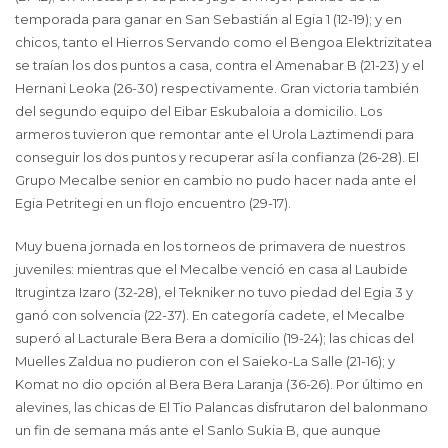
temporada para ganar en San Sebastián al Egia 1 (12-19); y en
chicos, tanto el Hierros Servando como el Bengoa Elektrizitatea
se traían los dos puntos a casa, contra el Amenabar B (21-23) y el
Hernani Leoka (26-30) respectivamente. Gran victoria también
del segundo equipo del Eibar Eskubaloia a domicilio. Los
armeros tuvieron que remontar ante el Urola Laztimendi para
conseguir los dos puntos y recuperar así la confianza (26-28). El
Grupo Mecalbe senior en cambio no pudo hacer nada ante el
Egia Petritegi en un flojo encuentro (29-17).
Muy buena jornada en los torneos de primavera de nuestros
juveniles: mientras que el Mecalbe venció en casa al Laubide
Itrugintza Izaro (32-28), el Tekniker no tuvo piedad del Egia 3 y
ganó con solvencia (22-37). En categoría cadete, el Mecalbe
superó al Lacturale Bera Bera a domicilio (19-24); las chicas del
Muelles Zaldua no pudieron con el Saieko-La Salle (21-16); y
Komat no dio opción al Bera Bera Laranja (36-26). Por último en
alevines, las chicas de El Tio Palancas disfrutaron del balonmano
un fin de semana más ante el Sanlo Sukia B, que aunque