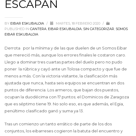
ESCAPAN
BY
EIBAR ESKUBALOIA
/
MARTES, 18 FEBRERO 2020
/
PUBLISHED IN
CANTERA
,
EIBAR ESKUBALOIA
,
SIN CATEGORIZAR
,
SOMOS
EIBAR ESKUBALOIA
Derrota por la mínima y de las que duelen de un Somos Eibar
que mereció más, aunque los errores finales le costaron caro.
Llego a dominar tres cuartas partes del duelo pero no pudo
poner la rúbrica y cayó ante un Tolosa compacto y que fue de
menos a más. Con la victoria visitante, la clasificación más
ajustada que nunca, hasta seis equipos se encuentran en dos
puntos de diferencia. Los armeros, que bajan dos puestos,
ocupan la duodécima con 17 puntos; el Dominicos de Zaragoza
que es séptimo tiene 19. No solo eso, es que además, el Egia,
penúltimo clasificado ganó y suma ya 13.
Tras un comienzo un tanto errático de parte de los dos
conjuntos, los eibarreses cogieron la batuta del encuentro y