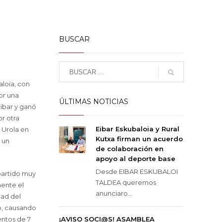
BUSCAR
aloia, con
or una
ÚLTIMAS NOTICIAS
oibar y ganó
r otra
Eibar Eskubaloia y Rural
l Urola en
Kutxa firman un acuerdo
 un
de colaboración en
apoyo al deporte base
Desde EIBAR ESKUBALOI
partido muy
TALDEA queremos
ente el
anunciaro...
tad del
o, causando
entos de 7
¡AVISO SOCI@S! ASAMBLEA