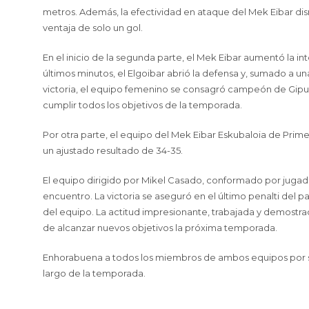
metros. Además, la efectividad en ataque del Mek Eibar dism
ventaja de solo un gol.
En el inicio de la segunda parte, el Mek Eibar aumentó la i
últimos minutos, el Elgoibar abrió la defensa y, sumado a un
victoria, el equipo femenino se consagró campeón de Gip
cumplir todos los objetivos de la temporada.
Por otra parte, el equipo del Mek Eibar Eskubaloia de Prime
un ajustado resultado de 34-35.
El equipo dirigido por Mikel Casado, conformado por jugad
encuentro. La victoria se aseguró en el último penalti del p
del equipo. La actitud impresionante, trabajada y demostr
de alcanzar nuevos objetivos la próxima temporada.
Enhorabuena a todos los miembros de ambos equipos por su
largo de la temporada.