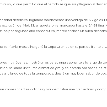
inuyó, lo que permitió que el partido se igualara y llegaran al desca
ntensidad defensiva, logrando rápidamente una ventaja de 6-7 goles. En
a exclusión del Mek Eibar, apretaron el marcador hasta el 24-28 final.
uzkoa por segundo año consecutivo, mereciéndose un buen descanso
ra Territorial masculina ganó la Copa Urumea en su partido frente al U
ores muy jóvenes, mostró un esfuerzo impresionante a lo largo de to
artido, sellando un triunfo dramático y muy celebrado por todos los in
ada a lo largo de toda la temporada, dejará un muy buen sabor de boc
s impresionantes victorias y por demostrar una gran actitud y comp