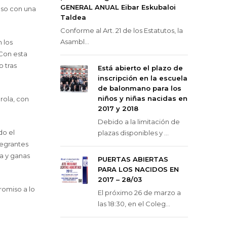
GENERAL ANUAL Eibar Eskubaloi
nso con una
Taldea
Conforme al Art. 21 de los Estatutos, la
Asambl...
 los
 Con esta
 tras
Está abierto el plazo de
inscripción en la escuela
de balonmano para los
niños y niñas nacidas en
rola, con
2017 y 2018
Debido a la limitación de
do el
plazas disponibles y ...
tegrantes
a y ganas
PUERTAS ABIERTAS
PARA LOS NACIDOS EN
2017 – 28/03
romiso a lo
El próximo 26 de marzo a
las 18:30, en el Coleg...