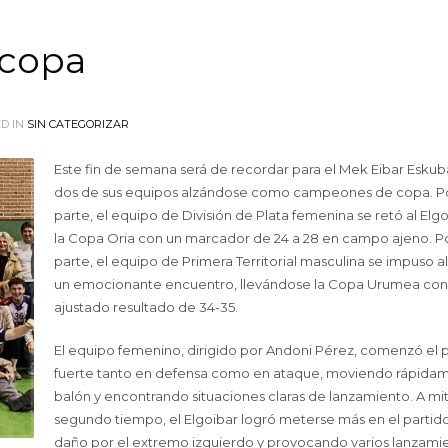
 copa
D IN
SIN CATEGORIZAR
Este fin de semana será de recordar para el Mek Eibar Eskub
dos de sus equipos alzándose como campeones de copa. P
parte, el equipo de División de Plata femenina se retó al Elg
la Copa Oria con un marcador de 24 a 28 en campo ajeno. Po
parte, el equipo de Primera Territorial masculina se impuso a
un emocionante encuentro, llevándose la Copa Urumea con
ajustado resultado de 34-35.
El equipo femenino, dirigido por Andoni Pérez, comenzó el 
fuerte tanto en defensa como en ataque, moviendo rápidam
balón y encontrando situaciones claras de lanzamiento. A mi
segundo tiempo, el Elgoibar logró meterse más en el partid
daño por el extremo izquierdo y provocando varios lanzami